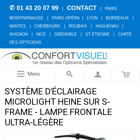
✆ 01 43 20 07 99
CONTACT
|
|
PARIS
MONTPARNASSE
|
PARIS OPÉRA
|
LYON
|
BORDEAUX
|
NANTES
|
CHERBOURG
|
ROUBAIX
|
HAGUENAU
|
AVIGNON
|
NICE
|
GRENOBLE
|
ST ETIENNE
|
CARTE
DES OPTICIENS
Menu
SYSTÈME D'ÉCLAIRAGE
MICROLIGHT HEINE SUR S-
FRAME - LAMPE FRONTALE
ULTRA-LÉGÈRE