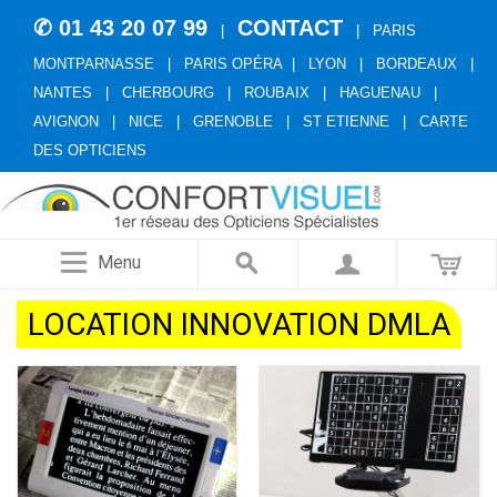
✆ 01 43 20 07 99
CONTACT
|
|
PARIS
MONTPARNASSE
|
PARIS OPÉRA
|
LYON
|
BORDEAUX
|
NANTES
|
CHERBOURG
|
ROUBAIX
|
HAGUENAU
|
AVIGNON
|
NICE
|
GRENOBLE
|
ST ETIENNE
|
CARTE
DES OPTICIENS
Menu
LOCATION INNOVATION DMLA