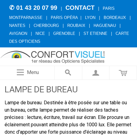
✆ 01 43 20 07 99
CONTACT
|
|
PARIS
MONTPARNASSE
|
PARIS OPÉRA
|
LYON
|
BORDEAUX
|
NANTES
|
CHERBOURG
|
ROUBAIX
|
HAGUENAU
|
AVIGNON
|
NICE
|
GRENOBLE
|
ST ETIENNE
|
CARTE
DES OPTICIENS
Menu
LAMPE DE BUREAU
Lampe de bureau. Destinée à être posée sur une table ou
un bureau, cette lampe permet de réaliser des taches
précises : lecture, écriture, travail sur écran. Elle procure un
éclairement pouvant atteindre plus de 1000 lux. Elle permet
donc d'apporter une forte puissance d'éclairage au niveau