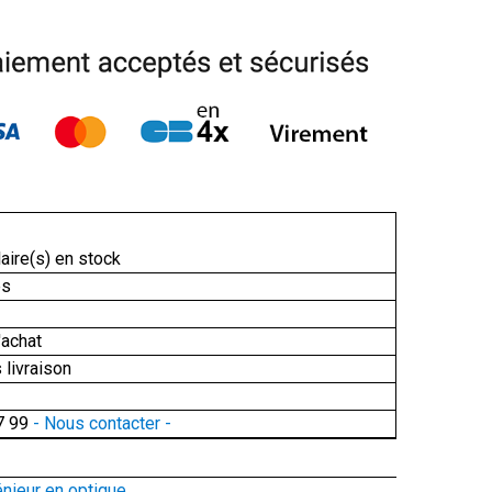
aire(s) en stock
és
'achat
 livraison
7 99
- Nous contacter -
énieur en optique