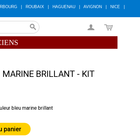
RBOURG
|
ROUBAIX
|
HAGUENAU
|
AVIGNON
|
NICE
|
CIENS
 MARINE BRILLANT - KIT
leur bleu marine brillant
u panier