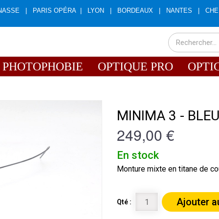
NASSE
|
PARIS OPÉRA
|
LYON
|
BORDEAUX
|
NANTES
|
CHE
PHOTOPHOBIE
OPTIQUE PRO
OPTI
MINIMA 3 - BLEU
249,00 €
En stock
Monture mixte en titane de cou
Ajouter a
Qté :