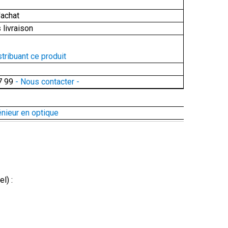
'achat
 livraison
stribuant ce produit
7 99
- Nous contacter -
énieur en optique
l) :