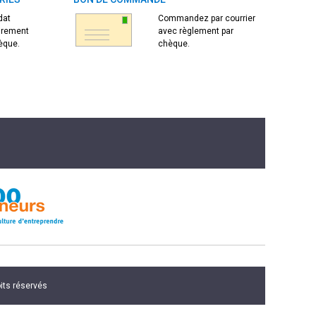
dat
Commandez par courrier
virement
avec règlement par
èque.
chèque.
oits réservés