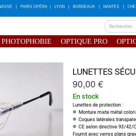
NASSE
|
PARIS OPÉRA
|
LYON
|
BORDEAUX
|
NANTES
|
CHE
PHOTOPHOBIE
OPTIQUE PRO
OPTI
LUNETTES SÉCUR
90,00 €
En stock
Lunettes de protection :
Monture mixte métal colori
Coques latérales transpare
CE selon directive 93/42/
Fournit avec verres plans gr