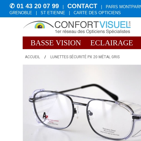
✆ 01 43 20 07 99
CONTACT
|
|
PARIS MONTPAR
GRENOBLE
|
ST ETIENNE
|
CARTE DES OPTICIENS
BASSE VISION
ECLAIRAGE
ACCUEIL
/
LUNETTES SÉCURITÉ PX 20 MÉTAL GRIS