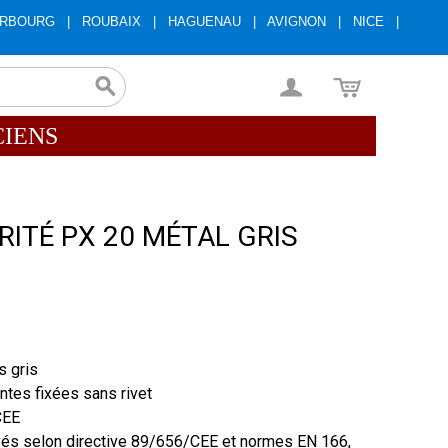
RBOURG
|
ROUBAIX
|
HAGUENAU
|
AVIGNON
|
NICE
|
CIENS
ITÉ PX 20 MÉTAL GRIS
s gris
ntes fixées sans rivet
CEE
avés selon directive 89/656/CEE et normes EN 166,