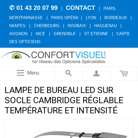
✆ 01 43 20 07 99
CONTACT
|
|
PARIS
MONTPARNASSE
|
PARIS OPÉRA
|
LYON
|
BORDEAUX
|
NANTES
|
CHERBOURG
|
ROUBAIX
|
HAGUENAU
|
AVIGNON
|
NICE
|
GRENOBLE
|
ST ETIENNE
|
CARTE
DES OPTICIENS
Menu
LAMPE DE BUREAU LED SUR
SOCLE CAMBRIDGE RÉGLABLE
TEMPÉRATURE ET INTENSITÉ