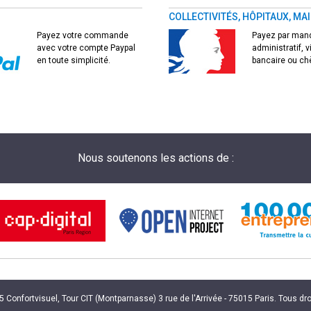
COLLECTIVITÉS, HÔPITAUX, MAI
Payez votre commande
Payez par man
avec votre compte Paypal
administratif, 
en toute simplicité.
bancaire ou ch
Nous soutenons les actions de :
Confortvisuel, Tour CIT (Montparnasse) 3 rue de l'Arrivée - 75015 Paris. Tous dr