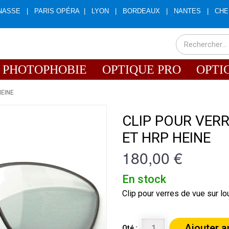
NASSE
|
PARIS OPÉRA
|
LYON
|
BORDEAUX
|
NANTES
|
CHE
PHOTOPHOBIE
OPTIQUE PRO
OPTI
HEINE
CLIP POUR VERR
ET HRP HEINE
180,00 €
En stock
Clip pour verres de vue sur 
Ajouter a
Qté :