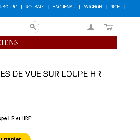
RBOURG
|
ROUBAIX
|
HAGUENAU
|
AVIGNON
|
NICE
|
CIENS
ES DE VUE SUR LOUPE HR
loupe HR et HRP
u panier