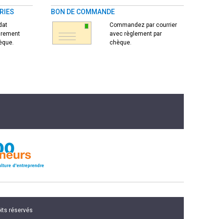
RIES
BON DE COMMANDE
dat
Commandez par courrier
virement
avec règlement par
èque.
chèque.
oits réservés