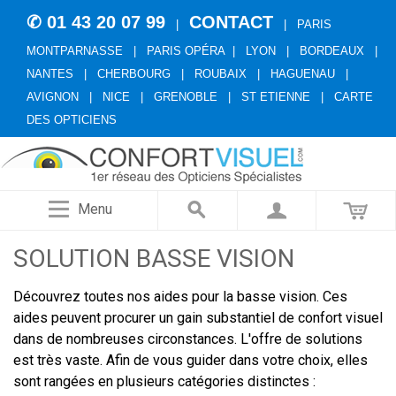
✆ 01 43 20 07 99
CONTACT
|
|
PARIS
MONTPARNASSE
|
PARIS OPÉRA
|
LYON
|
BORDEAUX
|
NANTES
|
CHERBOURG
|
ROUBAIX
|
HAGUENAU
|
AVIGNON
|
NICE
|
GRENOBLE
|
ST ETIENNE
|
CARTE
DES OPTICIENS
Menu
SOLUTION BASSE VISION
Découvrez toutes nos aides pour la basse vision. Ces
aides peuvent procurer un gain substantiel de confort visuel
dans de nombreuses circonstances. L'offre de solutions
est très vaste. Afin de vous guider dans votre choix, elles
sont rangées en plusieurs catégories distinctes :