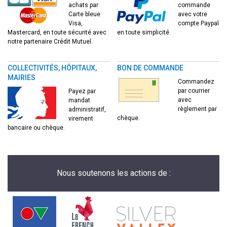
achats par
commande
Carte bleue
avec votre
Visa,
compte Paypal
Mastercard, en toute sécurité avec
en toute simplicité.
notre partenaire Crédit Mutuel.
COLLECTIVITÉS, HÔPITAUX,
BON DE COMMANDE
MAIRIES
Commandez
par courrier
Payez par
avec
mandat
règlement par
administratif,
chèque.
virement
bancaire ou chèque.
Nous soutenons les actions de :