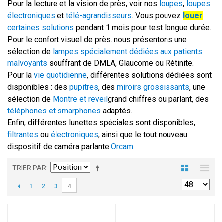
Pour la lecture et la vision de près, voir nos
loupes
,
loupes
électroniques
et
télé-agrandisseurs
. Vous pouvez
louer
certaines solutions
pendant 1 mois pour test longue durée.
Pour le confort visuel de près, nous présentons une
sélection de
lampes spécialement dédiées aux patients
malvoyants
souffrant de DMLA, Glaucome ou Rétinite.
Pour la
vie quotidienne
, différentes solutions dédiées sont
disponibles : des
pupitres
, des
miroirs grossissants
, une
sélection de
Montre et reveil
grand chiffres ou parlant, des
téléphones et smarphones
adaptés.
Enfin, différentes lunettes spéciales sont disponibles,
filtrantes
ou
électroniques
, ainsi que le tout nouveau
dispositif de caméra parlante
Orcam
.
TRIER PAR
1
2
3
4